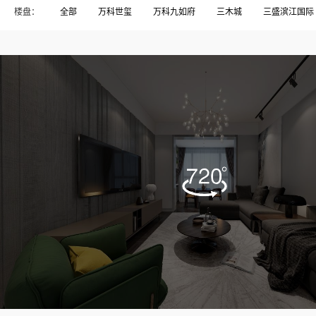
楼盘：
全部
万科世玺
万科九如府
三木城
三盛滨江国际
东方威尼斯
东方花园
中发印象外滩
中庚香山新时代
名城珑域
大儒世家
大洋鹭洲
天马新村
宏发御榕
榕发•悦乐郡
榕发揽湖
榕发誉湖
榕树湾
正荣润
碧桂园高尔夫
碧桂园高尔夫庄园
祥浦苑
祥蒲苑
融侨锦江.悦府
融侨锦江悦府
融信大卫城
融信宽域
闽樾湾
闽江印象
闽都大庄园
阳光凡尔赛宫
阳光