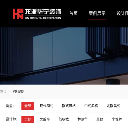
首页
案例展示
设计
首页
>
VR案例
类型：
全部
现代简约
欧式风格
中式风格
北欧美式
宋氏美学·中式
包豪斯-阿尔法风格
设计师：
全部
吴贻平
范明敏
林源华
其他
李俊辉