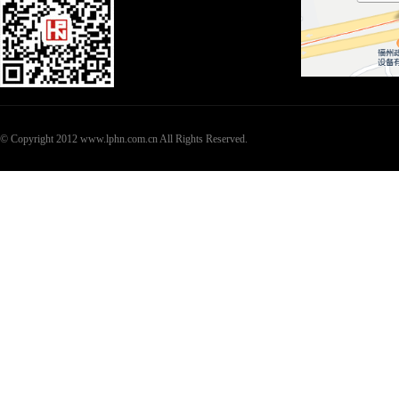
© Copyright 2012 www.lphn.com.cn All Rights Reserved.