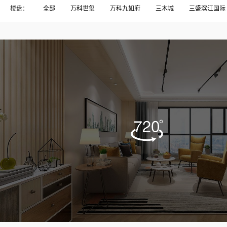
楼盘：
全部
万科世玺
万科九如府
三木城
三盛滨江国际
东方威尼斯
东方花园
中发印象外滩
中庚香山新时代
名城珑域
大儒世家
大洋鹭洲
天马新村
宏发御榕
榕发•悦乐郡
榕发揽湖
榕发誉湖
榕树湾
正荣润
碧桂园高尔夫
碧桂园高尔夫庄园
祥浦苑
祥蒲苑
融侨锦江.悦府
融侨锦江悦府
融信大卫城
融信宽域
闽樾湾
闽江印象
闽都大庄园
阳光凡尔赛宫
阳光