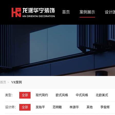
首页
案例展示
设计
首页
>
VR案例
类型：
全部
现代简约
欧式风格
中式风格
北欧美式
宋氏美学·中式
包豪斯-阿尔法风格
设计师：
全部
吴贻平
范明敏
林源华
其他
李俊辉