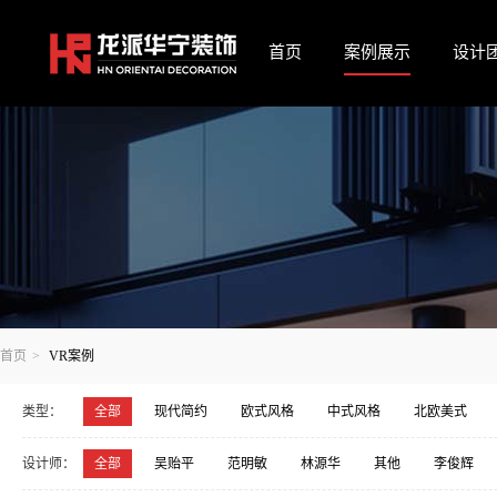
首页
案例展示
设计
首页
>
VR案例
类型：
全部
现代简约
欧式风格
中式风格
北欧美式
宋氏美学·中式
包豪斯-阿尔法风格
设计师：
全部
吴贻平
范明敏
林源华
其他
李俊辉