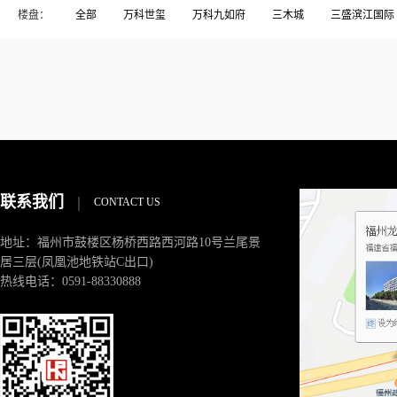
楼盘：
全部
万科世玺
万科九如府
三木城
三盛滨江国际
东方威尼斯
东方花园
中发印象外滩
中庚香山新时代
名城珑域
大儒世家
大洋鹭洲
天马新村
宏发御榕
榕发•悦乐郡
榕发揽湖
榕发誉湖
榕树湾
正荣润
碧桂园高尔夫
碧桂园高尔夫庄园
祥浦苑
祥蒲苑
融侨锦江.悦府
融侨锦江悦府
融信大卫城
融信宽域
闽樾湾
闽江印象
闽都大庄园
阳光凡尔赛宫
阳光
联系我们
|
CONTACT US
地址：福州市鼓楼区杨桥西路西河路10号兰尾景
居三层(凤凰池地铁站C出口)
热线电话：0591-88330888