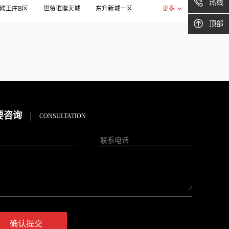
热线
欧王庄B区
世贸璀璨天城
东升新城一区
更多
顶部
六三房
华润紫云府
印象外滩
名城国际
御珑湾
新大陆壹号
榕南礼居
景苑
王府城
碧桂园时代城
碧桂园贵安府
融侨悦城
融侨悦府
融侨泷郡
金辉江山铭著
金辉溪溪里
长乐上江城
鲁能公馆
要咨询
|
CONSULTATION
联系电话
确认提交