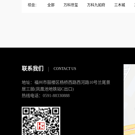
楼盘：
全部
万科世玺
万科九如府
三木城
东方威尼斯
东方花园
中发印象外滩
中
名城珑域
大儒世家
大洋鹭洲
天马新村
榕发•悦乐郡
榕发揽湖
榕发誉湖
榕树湾
碧桂园高尔夫
碧桂园高尔夫庄园
祥浦苑
融侨锦江.悦府
融侨锦江悦府
融信大卫城
闽樾湾
闽江印象
闽都大庄园
阳光凡尔
联系我们
|
CONTACT US
地址：福州市鼓楼区杨桥西路西河路10号兰尾景
居三层(凤凰池地铁站C出口)
热线电话：0591-88330888