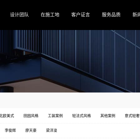
设计团队
在施工地
客户证言
服务品质
新
北欧美式
田园风格
工装案例
轻法式风格
其他案例
意式轻奢
李俊辉
廖天豪
梁洋浚