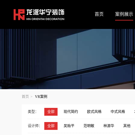
首页
案例展示
首页
>
VR案例
类型：
全部
现代简约
欧式风格
中式风格
宋氏美学·中式
包豪斯-阿尔法风格
设计师：
全部
吴贻平
范明敏
林源华
其他