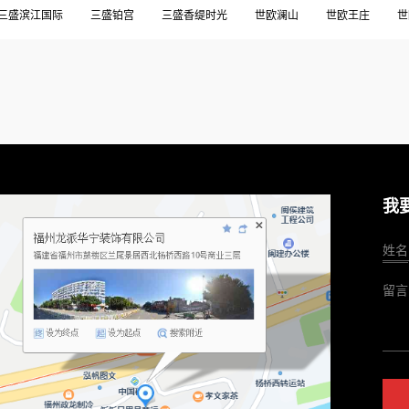
三盛滨江国际
三盛铂宫
三盛香缇时光
世欧澜山
世欧王庄
世
庚香山新时代
乌山九巷
元亨府
兰庭西江月
凡尔赛宫B区
十
宏发御榕府
左海消防公寓
建发央著
建总领筑
御泉花园
正荣润园
汤泉一品
海洋渔业厅
淮安二期
深圳楼盘
熙
祥蒲苑
福总华庭
秀峰雅苑
群升左海悦
翡翠之光
融侨外滩
融信宽域
贵华苑
贵安府
贵锦苑
运盛美之国
金桥花园别墅
赛宫
阳光城方圆
阳光城檀悦
首占一号
香江国际
高尔夫庄园
我
姓名
留言