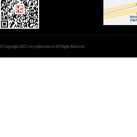
© Copyright 2012 www.lphn.com.cn All Rights Reserved.