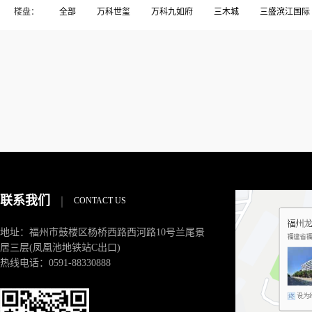
楼盘：
全部
万科世玺
万科九如府
三木城
三盛滨江国际
东方威尼斯
东方花园
中发印象外滩
中庚香山新时代
名城珑域
大儒世家
大洋鹭洲
天马新村
宏发御榕
榕发•悦乐郡
榕发揽湖
榕发誉湖
榕树湾
正荣润
碧桂园高尔夫
碧桂园高尔夫庄园
祥浦苑
祥蒲苑
融侨锦江.悦府
融侨锦江悦府
融信大卫城
融信宽域
闽樾湾
闽江印象
闽都大庄园
阳光凡尔赛宫
阳光
联系我们
|
CONTACT US
地址：福州市鼓楼区杨桥西路西河路10号兰尾景
居三层(凤凰池地铁站C出口)
热线电话：0591-88330888