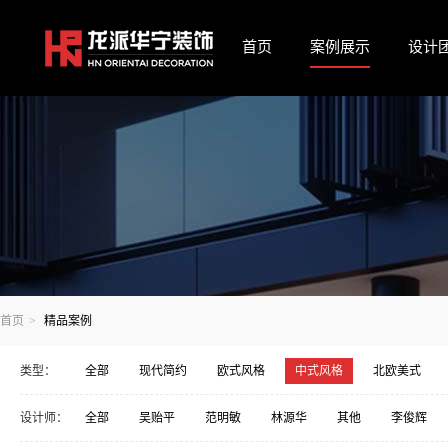
首页
案例展示
设计
首页
>
精品案例
类型：
全部
现代简约
欧式风格
中式风格
北欧美式
宋氏美学·中式
包豪斯-阿尔法风格
设计师：
全部
吴贻平
范明敏
林源华
其他
李俊辉